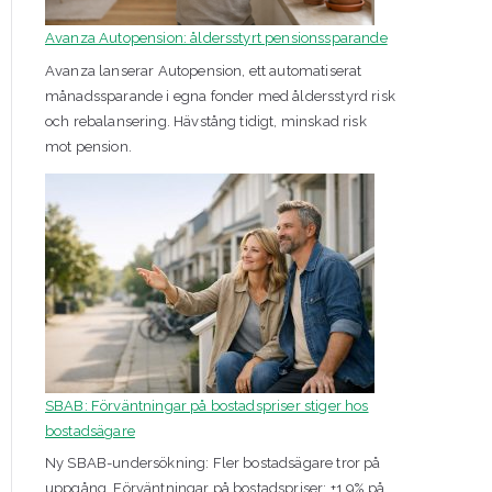
Avanza Autopension: åldersstyrt pensionssparande
Avanza lanserar Autopension, ett automatiserat
månadssparande i egna fonder med åldersstyrd risk
och rebalansering. Hävstång tidigt, minskad risk
mot pension.
SBAB: Förväntningar på bostadspriser stiger hos
bostadsägare
Ny SBAB-undersökning: Fler bostadsägare tror på
uppgång. Förväntningar på bostadspriser: +1,9% på