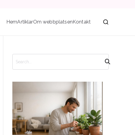
Hem
Artiklar
Om webbplatsen
Kontakt
S
ö
k