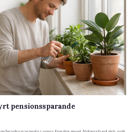
yrt pensionssparande
t månadssparande i egna fonder med åldersstyrd risk och