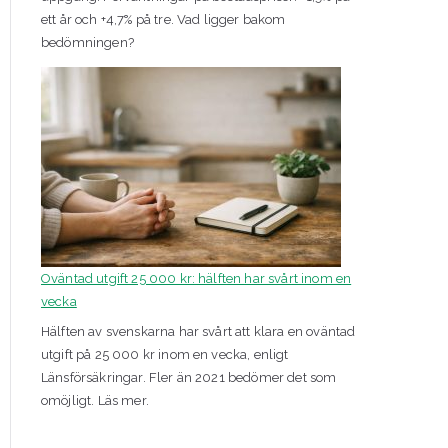
ett år och +4,7% på tre. Vad ligger bakom
bedömningen?
Oväntad utgift 25 000 kr: hälften har svårt inom en
vecka
Hälften av svenskarna har svårt att klara en oväntad
utgift på 25 000 kr inom en vecka, enligt
Länsförsäkringar. Fler än 2021 bedömer det som
omöjligt. Läs mer.