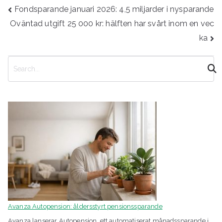
Inläggsnavigering
Fondsparande januari 2026: 4,5 miljarder i nysparande
Oväntad utgift 25 000 kr: hälften har svårt inom en vec
ka
S
ö
k
Avanza Autopension: åldersstyrt pensionssparande
Avanza lanserar Autopension, ett automatiserat månadssparande i