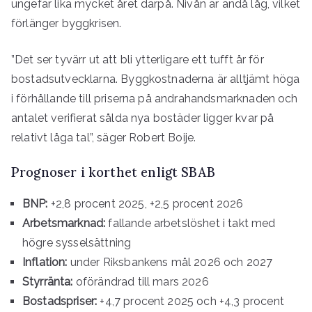
ungefär lika mycket året därpå. Nivån är ändå låg, vilket
förlänger byggkrisen.
”Det ser tyvärr ut att bli ytterligare ett tufft år för
bostadsutvecklarna. Byggkostnaderna är alltjämt höga
i förhållande till priserna på andrahandsmarknaden och
antalet verifierat sålda nya bostäder ligger kvar på
relativt låga tal”, säger Robert Boije.
Prognoser i korthet enligt SBAB
BNP:
+2,8 procent 2025, +2,5 procent 2026
Arbetsmarknad:
fallande arbetslöshet i takt med
högre sysselsättning
Inflation:
under Riksbankens mål 2026 och 2027
Styrränta:
oförändrad till mars 2026
Bostadspriser:
+4,7 procent 2025 och +4,3 procent