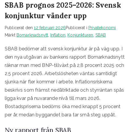
SBAB prognos 2025–2026: Svensk
konjunktur vänder upp
Publicerat den
12 februari 2026
Publicerat i
Privatekonomi
Märkt
Bomarknadsnytt
,
Inflation
,
Konjunkturen
,
SBAB
SBAB bedömer att svensk konjunktur är på väg upp. I
den nya utgåvan av bankens rapport Bomarknadsnytt
räknar man med BNP-tillväxt på 2,8 procent 2025 och
2,5 procent 2026. Arbetslösheten väntas samtidigt
sjunka när fler kommer i arbete. Inflationsriskerna
beskrivs som främst nedåtriktade och styrräntan spås
ligga kvar på nuvarande nivå till mars 2026.
Bostadspriserna bedöms öka med knappt 5 procent
per år, medan byggandet bara tar små steg uppåt.
Ny rapport från SBAB