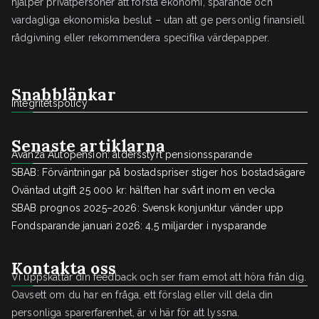
hjälper privatpersoner att förstå ekonomi, sparande och
vardagliga ekonomiska beslut – utan att ge personlig finansiell
rådgivning eller rekommendera specifika värdepapper.
Snabblänkar
Integritetspolicy
Senaste artiklarna
Avanza Autopension: åldersstyrt pensionssparande
SBAB: Förväntningar på bostadspriser stiger hos bostadsägare
Oväntad utgift 25 000 kr: hälften har svårt inom en vecka
SBAB prognos 2025–2026: Svensk konjunktur vänder upp
Fondsparande januari 2026: 4,5 miljarder i nysparande
Kontakta oss
Vi uppskattar din feedback och ser fram emot att höra från dig.
Oavsett om du har en fråga, ett förslag eller vill dela din
personliga sparerfarenhet, är vi här för att lyssna.