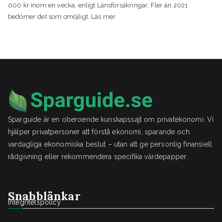
000 kr inom en vecka, enligt Länsförsäkringar. Fler än 2021
bedömer det som omöjligt. Läs mer.
Sparguide är en oberoende kunskapssajt om privatekonomi. Vi
hjälper privatpersoner att förstå ekonomi, sparande och
vardagliga ekonomiska beslut – utan att ge personlig finansiell
rådgivning eller rekommendera specifika värdepapper.
Snabblänkar
Integritetspolicy