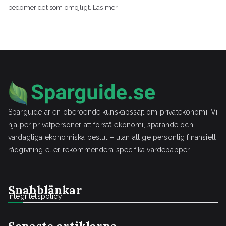
bedömer det som omöjligt. Läs mer.
Sparguide är en oberoende kunskapssajt om privatekonomi. Vi
hjälper privatpersoner att förstå ekonomi, sparande och
vardagliga ekonomiska beslut – utan att ge personlig finansiell
rådgivning eller rekommendera specifika värdepapper.
Snabblänkar
Integritetspolicy