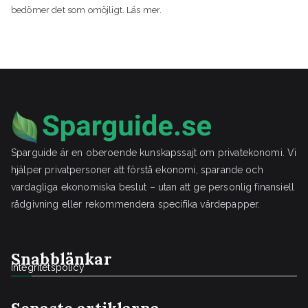
bedömer det som omöjligt. Läs mer.
Sparguide är en oberoende kunskapssajt om privatekonomi. Vi
hjälper privatpersoner att förstå ekonomi, sparande och
vardagliga ekonomiska beslut – utan att ge personlig finansiell
rådgivning eller rekommendera specifika värdepapper.
Snabblänkar
Integritetspolicy