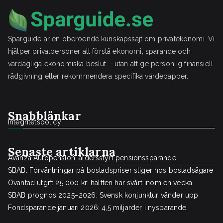
Sparguide är en oberoende kunskapssajt om privatekonomi. Vi
hjälper privatpersoner att förstå ekonomi, sparande och
vardagliga ekonomiska beslut – utan att ge personlig finansiell
rådgivning eller rekommendera specifika värdepapper.
Snabblänkar
Integritetspolicy
Senaste artiklarna
Avanza Autopension: åldersstyrt pensionssparande
SBAB: Förväntningar på bostadspriser stiger hos bostadsägare
Oväntad utgift 25 000 kr: hälften har svårt inom en vecka
SBAB prognos 2025–2026: Svensk konjunktur vänder upp
Fondsparande januari 2026: 4,5 miljarder i nysparande