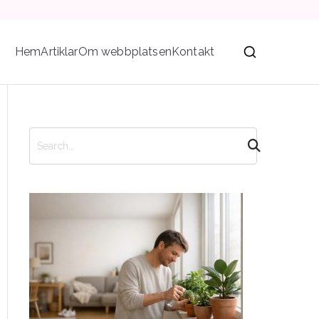
Hem
Artiklar
Om webbplatsen
Kontakt
S
ö
k