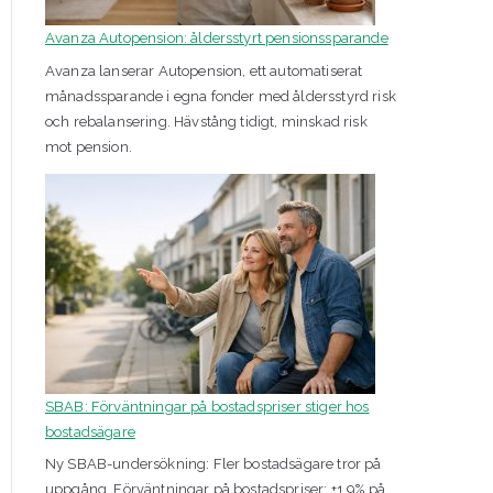
Avanza Autopension: åldersstyrt pensionssparande
Avanza lanserar Autopension, ett automatiserat
månadssparande i egna fonder med åldersstyrd risk
och rebalansering. Hävstång tidigt, minskad risk
mot pension.
SBAB: Förväntningar på bostadspriser stiger hos
bostadsägare
Ny SBAB-undersökning: Fler bostadsägare tror på
uppgång. Förväntningar på bostadspriser: +1,9% på