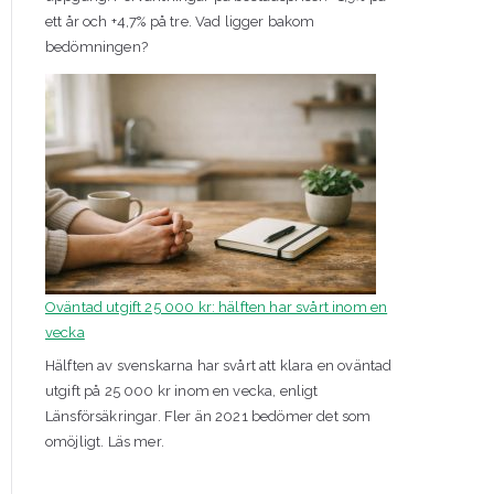
ett år och +4,7% på tre. Vad ligger bakom
bedömningen?
Oväntad utgift 25 000 kr: hälften har svårt inom en
vecka
Hälften av svenskarna har svårt att klara en oväntad
utgift på 25 000 kr inom en vecka, enligt
Länsförsäkringar. Fler än 2021 bedömer det som
omöjligt. Läs mer.