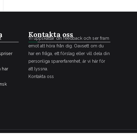
a
Kontakta oss
t
Vi uppskattar din feedback och ser fram
emot att höra från dig. Oavsett om du
priser
har en fråga, ett förslag eller vill dela din
personliga sparerfarenhet, är vi här för
n har
att lyssna.
Kontakta oss
nsk