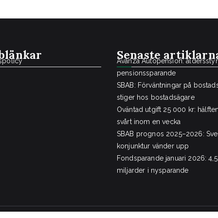
blänkar
Senaste artiklarn
tspolicy
Avanza Autopension: åldersstyr
pensionssparande
SBAB: Förväntningar på bostads
stiger hos bostadsägare
Oväntad utgift 25 000 kr: hälfte
svårt inom en vecka
SBAB prognos 2025–2026: Sve
konjunktur vänder upp
Fondsparande januari 2026: 4,5
miljarder i nysparande