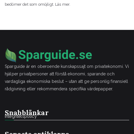
bedömer det som omöjligt. Läs mer.
Sparguide är en oberoende kunskapssajt om privatekonomi. Vi
hjälper privatpersoner att förstå ekonomi, sparande och
vardagliga ekonomiska beslut – utan att ge personlig finansiell
rådgivning eller rekommendera specifika värdepapper.
Snabblänkar
Integritetspolicy