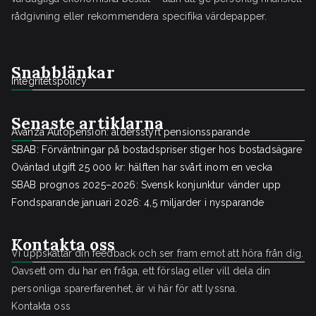
rådgivning eller rekommendera specifika värdepapper.
Snabblänkar
Integritetspolicy
Senaste artiklarna
Avanza Autopension: åldersstyrt pensionssparande
SBAB: Förväntningar på bostadspriser stiger hos bostadsägare
Oväntad utgift 25 000 kr: hälften har svårt inom en vecka
SBAB prognos 2025–2026: Svensk konjunktur vänder upp
Fondsparande januari 2026: 4,5 miljarder i nysparande
Kontakta oss
Vi uppskattar din feedback och ser fram emot att höra från dig.
Oavsett om du har en fråga, ett förslag eller vill dela din
personliga sparerfarenhet, är vi här för att lyssna.
Kontakta oss