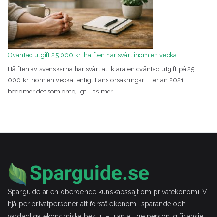
Oväntad utgift 25 000 kr: hälften har svårt inom en vecka
Hälften av svenskarna har svårt att klara en oväntad utgift på 25
000 kr inom en vecka, enligt Länsförsäkringar. Fler än 2021
bedömer det som omöjligt. Läs mer.
Sparguide är en oberoende kunskapssajt om privatekonomi. Vi
hjälper privatpersoner att förstå ekonomi, sparande och
vardagliga ekonomiska beslut – utan att ge personlig finansiell