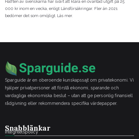
Hälften av svenskarna har svårt att klara en oväntad utgift på 25
000 kr inom en vecka, enligt Länsförsäkringar. Fler än 2021
bedömer det som omöjligt. Läs mer.
Sparguide är en oberoende kunskapssajt om privatekonomi. Vi
hjälper privatpersoner att förstå ekonomi, sparande och
vardagliga ekonomiska beslut – utan att ge personlig finansiell
rådgivning eller rekommendera specifika värdepapper.
Snabblänkar
Integritetspolicy