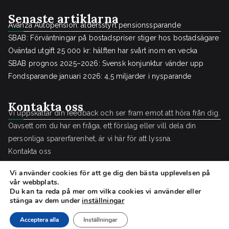
Senaste artiklarna
Avanza Autopension: åldersstyrt pensionssparande
SBAB: Förväntningar på bostadspriser stiger hos bostadsägare
Oväntad utgift 25 000 kr: hälften har svårt inom en vecka
SBAB prognos 2025–2026: Svensk konjunktur vänder upp
Fondsparande januari 2026: 4,5 miljarder i nysparande
Kontakta oss
Vi uppskattar din feedback och ser fram emot att höra från dig.
Oavsett om du har en fråga, ett förslag eller vill dela din
personliga sparerfarenhet, är vi här för att lyssna.
Kontakta oss
Vi använder cookies för att ge dig den bästa upplevelsen på
vår webbplats.
Du kan ta reda på mer om vilka cookies vi använder eller
stänga av dem under
inställningar
Copyright © 2026
Sparguide.se
.
Acceptera alla
Inställningar