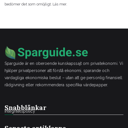
bedömer det som omöjligt. Läs mer.
Sparguide är en oberoende kunskapssajt om privatekonomi. Vi
hjälper privatpersoner att förstå ekonomi, sparande och
vardagliga ekonomiska beslut – utan att ge personlig finansiell
rådgivning eller rekommendera specifika värdepapper.
Snabblänkar
Integritetspolicy