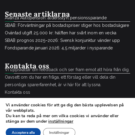
Senaste artiklarna
Avanza Autopension: åldersstyrt pensionssparande
SBAB: Förväntningar på bostadspriser stiger hos bostadsägare
Oväntad utgift 25 000 kr: hälften har svårt inom en vecka
SBAB prognos 2025–2026: Svensk konjunktur vänder upp
Fondsparande januari 2026: 4,5 miljarder i nysparande
Kontakta oss
Vi uppskattar din feedback och ser fram emot att höra från dig.
Oavsett om du har en fråga, ett förslag eller vill dela din
personliga sparerfarenhet, är vi här för att lyssna.
Kontakta oss
Vi använder cookies för att ge dig den bästa upplevelsen på
vår webbplats.
Du kan ta reda på mer om vilka cookies vi använder eller
stänga av dem under
inställningar
Copyright © 2026
Sparguide.se
.
Acceptera alla
Inställningar