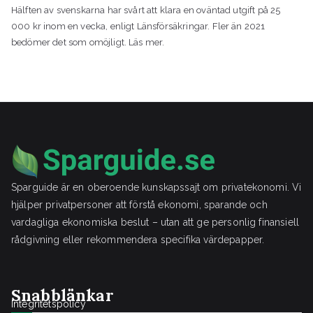
Hälften av svenskarna har svårt att klara en oväntad utgift på 25
000 kr inom en vecka, enligt Länsförsäkringar. Fler än 2021
bedömer det som omöjligt. Läs mer.
Sparguide är en oberoende kunskapssajt om privatekonomi. Vi
hjälper privatpersoner att förstå ekonomi, sparande och
vardagliga ekonomiska beslut – utan att ge personlig finansiell
rådgivning eller rekommendera specifika värdepapper.
Snabblänkar
Integritetspolicy