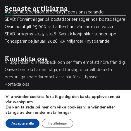
Senaste artiklarna
Avanza Autopension: åldersstyrt pensionssparande
SBAB: Förväntningar på bostadspriser stiger hos bostadsägare
Oväntad utgift 25 000 kr: hälften har svårt inom en vecka
SBAB prognos 2025–2026: Svensk konjunktur vänder upp
Fondsparande januari 2026: 4,5 miljarder i nysparande
Kontakta oss
Vi uppskattar din feedback och ser fram emot att höra från dig.
Oavsett om du har en fråga, ett förslag eller vill dela din
personliga sparerfarenhet, är vi här för att lyssna.
Kontakta oss
Vi använder cookies för att ge dig den bästa upplevelsen på
vår webbplats.
Du kan ta reda på mer om vilka cookies vi använder eller
stänga av dem under
inställningar
Copyright © 2026
Sparguide.se
.
Acceptera alla
Inställningar