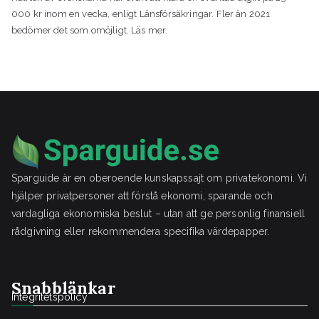
000 kr inom en vecka, enligt Länsförsäkringar. Fler än 2021
bedömer det som omöjligt. Läs mer.
Sparguide är en oberoende kunskapssajt om privatekonomi. Vi
hjälper privatpersoner att förstå ekonomi, sparande och
vardagliga ekonomiska beslut – utan att ge personlig finansiell
rådgivning eller rekommendera specifika värdepapper.
Snabblänkar
Integritetspolicy