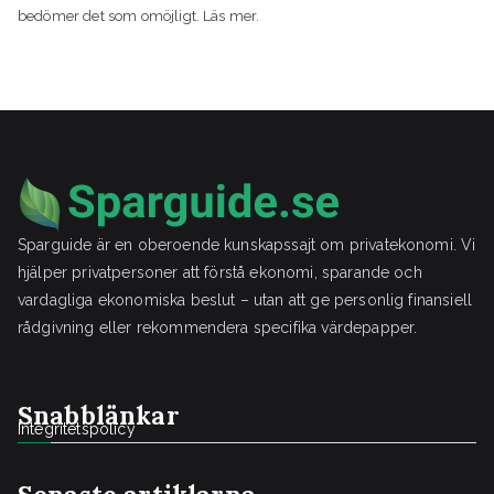
bedömer det som omöjligt. Läs mer.
Sparguide är en oberoende kunskapssajt om privatekonomi. Vi
hjälper privatpersoner att förstå ekonomi, sparande och
vardagliga ekonomiska beslut – utan att ge personlig finansiell
rådgivning eller rekommendera specifika värdepapper.
Snabblänkar
Integritetspolicy