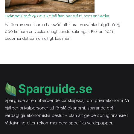
Oväntad utgift 25 000 kr: hälften har svårt inom en vecka
Hälften av svenskarna har svårt att klara en oväntad utgift på 25
000 kr inom en vecka, enligt Länsförsäkringar. Fler än 2021
bedömer det som omöjligt. Läs mer.
Sparguide är en oberoende kunskapssajt om privatekonomi. Vi
hjälper privatpersoner att förstå ekonomi, sparande och
vardagliga ekonomiska beslut – utan att ge personlig finansiell
rådgivning eller rekommendera specifika värdepapper.