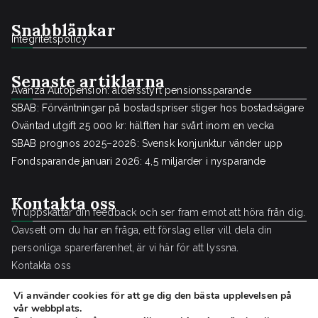
Snabblänkar
Integritetspolicy
Senaste artiklarna
Avanza Autopension: åldersstyrt pensionssparande
SBAB: Förväntningar på bostadspriser stiger hos bostadsägare
Oväntad utgift 25 000 kr: hälften har svårt inom en vecka
SBAB prognos 2025–2026: Svensk konjunktur vänder upp
Fondsparande januari 2026: 4,5 miljarder i nysparande
Kontakta oss
Vi uppskattar din feedback och ser fram emot att höra från dig.
Oavsett om du har en fråga, ett förslag eller vill dela din
personliga sparerfarenhet, är vi här för att lyssna.
Kontakta oss
Vi använder cookies för att ge dig den bästa upplevelsen på
vår webbplats.