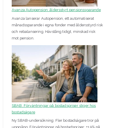
Avanza Autopension: åldersstyrt pensionssparande
Avanza lanserar Autopension, ett automatiserat
månadssparande i egna fonder med åldersstyrd risk
och rebalansering. Hävstång tidigt, minskad risk
mot pension.
SBAB: Förväntningar på bostadspriser stiger hos
bostadsägare
Ny SBAB-undersökning: Fler bostadsägare tror på
uppgång. Förväntningar på bostadspriser: +1,9% på