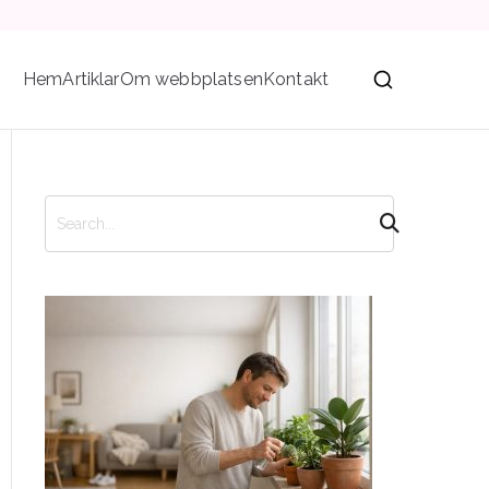
Hem
Artiklar
Om webbplatsen
Kontakt
S
ö
k