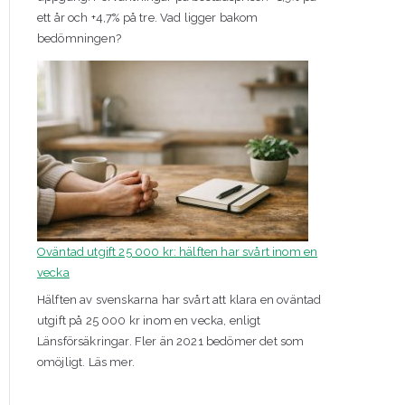
ett år och +4,7% på tre. Vad ligger bakom
bedömningen?
Oväntad utgift 25 000 kr: hälften har svårt inom en
vecka
Hälften av svenskarna har svårt att klara en oväntad
utgift på 25 000 kr inom en vecka, enligt
Länsförsäkringar. Fler än 2021 bedömer det som
omöjligt. Läs mer.