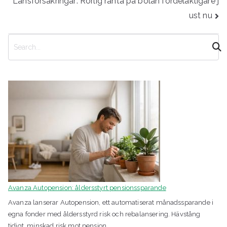
Länsförsäkringar: Rörlig ränta på bolån fördelaktigare j
ust nu
S
ö
k
Avanza Autopension: åldersstyrt pensionssparande
Avanza lanserar Autopension, ett automatiserat månadssparande i
egna fonder med åldersstyrd risk och rebalansering. Hävstång
tidigt, minskad risk mot pension.