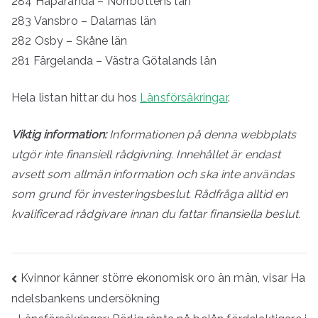
284 Haparanda – Norrbottens län
283 Vansbro – Dalarnas län
282 Osby – Skåne län
281 Färgelanda – Västra Götalands län
Hela listan hittar du hos
Länsförsäkringar
.
Viktig information:
Informationen på denna webbplats
utgör inte finansiell rådgivning. Innehållet är endast
avsett som allmän information och ska inte användas
som grund för investeringsbeslut. Rådfråga alltid en
kvalificerad rådgivare innan du fattar finansiella beslut.
Inläggsnavigering
Kvinnor känner större ekonomisk oro än män, visar Ha
ndelsbankens undersökning