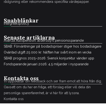
rådgivning eller rekommendera specifika värdepapper.
Snabblänkar
Integritetspolicy
Senaste artiklarna
Avanza Autopension: åldersstyrt pensionssparande
SBAB: Förväntningar på bostadspriser stiger hos bostadsägare
Oväntad utgift 25 000 kr: hälften har svårt inom en vecka
SBAB prognos 2025–2026: Svensk konjunktur vänder upp
Fondsparande januari 2026: 4,5 miljarder i nysparande
Kontakta oss
Vi uppskattar din feedback och ser fram emot att höra från dig.
Oavsett om du har en fråga, ett förslag eller vill dela din
personliga sparerfarenhet, är vi här för att lyssna.
Kontakta oss