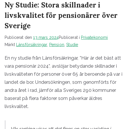
Ny Studie: Stora skillnader i
livskvalitet för pensionärer över
Sverige
Publicerat den
13 mars 2024
Publicerat i
Privatekonomi
Märkt
Länsförsäkringar
,
Pension
,
Studie
En ny studie från Länsförsäkringar, ”Här är det bäst att
vara pensionär 2024”, avslöjar betydande skillnader i
livskvaliteten för personer över 65 år beroende på var i
landet de bor. Undersökningen, som genomförts för
andra året i rad, jämför alla Sveriges 290 kommuner
baserat på flera faktorer som påverkar äldres
livskvalitet.
Vår ranking visar att det finns en stor variation i