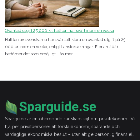
Oväntad utgift 25 000 kr: hälften har svårt inom en vecka
Hälften av svenskarna har svårt att klara en oväntad utgift på 25
000 kr inom en vecka, enligt Länsförsäkringar. Fler än 2021
bedömer det som omöjligt. Läs mer.
Sparguide är en oberoende kunskapssajt om privatekonomi. Vi
hjälper privatpersoner att förstå ekonomi, sparande och
vardagliga ekonomiska beslut – utan att ge personlig finansiell