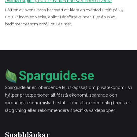
Oväntad utgift 25 000 kr: hälften har svårt inom en vecka
Hälften av svenskarna har svårt att klara en oväntad utgift på 25
000 kr inom en vecka, enligt Länsförsäkringar. Fler än 2021
bedömer det som omöjligt. Läs mer.
Sparguide är en oberoende kunskapssajt om privatekonomi. Vi
hjälper privatpersoner att förstå ekonomi, sparande och
vardagliga ekonomiska beslut – utan att ge personlig finansiell
rådgivning eller rekommendera specifika värdepapper.
Snabblänkar