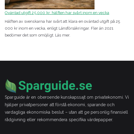
Oväntad utgift 25 000 kr: hälften har svårt inom en vecka
Hälften av svenskarna har svårt att klara en oväntad utgift på 25
000 kr inom en vecka, enligt Länsförsäkringar. Fler än 2021
bedömer det som omöjligt. Läs mer.
Sparguide är en oberoende kunskapssajt om privatekonomi. Vi
hjälper privatpersoner att förstå ekonomi, sparande och
vardagliga ekonomiska beslut – utan att ge personlig finansiell
rådgivning eller rekommendera specifika värdepapper.