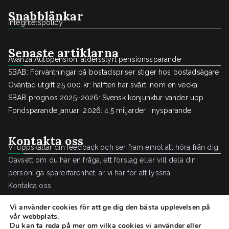
Snabblänkar
Integritetspolicy
Senaste artiklarna
Avanza Autopension: åldersstyrt pensionssparande
SBAB: Förväntningar på bostadspriser stiger hos bostadsägare
Oväntad utgift 25 000 kr: hälften har svårt inom en vecka
SBAB prognos 2025–2026: Svensk konjunktur vänder upp
Fondsparande januari 2026: 4,5 miljarder i nysparande
Kontakta oss
Vi uppskattar din feedback och ser fram emot att höra från dig.
Oavsett om du har en fråga, ett förslag eller vill dela din
personliga sparerfarenhet, är vi här för att lyssna.
Kontakta oss
Vi använder cookies för att ge dig den bästa upplevelsen på
vår webbplats.
Du kan ta reda på mer om vilka cookies vi använder eller