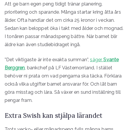
Att ge barn egen peng tidigt tränar planering,
prioritering och sparande. Många startar kring åtta års
ålder. Ofta handlar det om cirka 25 kronor i veckan.
Sedan kan beloppet öka i takt med ålder och mognad.
I tonåren passar månadspeng bättre. När barnet blir
äldre kan även studiebidraget ingå.
”Det viktigaste är inte exakta summan”,
säger
Svante
Berggren
, bankchef på LF Västernorrland. I stället
behöver ni prata om vad pengarna ska täcka. Förklara
också vilka utgifter barnet ansvarar för. Och låt barn
göra misstag och lära. Så växer en sund inställning till
pengar fram.
Extra Swish kan stjälpa lärandet
Trots vecko- eller månadspeng fylls många barns