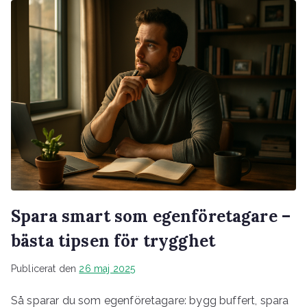
Spara smart som egenföretagare –
bästa tipsen för trygghet
Publicerat den
26 maj 2025
Så sparar du som egenföretagare: bygg buffert, spara