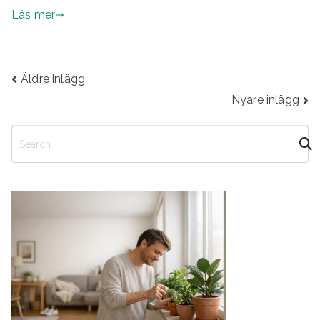
Läs mer
Inläggsnavigering
Äldre inlägg
Nyare inlägg
S
ö
k