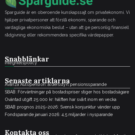
Sparguide är en oberoende kunskapssajt om privatekonomi. Vi
hjälper privatpersoner att förstå ekonomi, sparande och
vardagliga ekonomiska beslut – utan att ge personlig finansiell
rådgivning eller rekommendera specifika värdepapper.
Snabblänkar
Integritetspolicy
Senaste artiklarna
Avanza Autopension: åldersstyrt pensionssparande
SBAB: Förväntningar på bostadspriser stiger hos bostadsägare
Oväntad utgift 25 000 kr: hälften har svårt inom en vecka
SBAB prognos 2025–2026: Svensk konjunktur vänder upp
Fondsparande januari 2026: 4,5 miljarder i nysparande
Kontakta oss