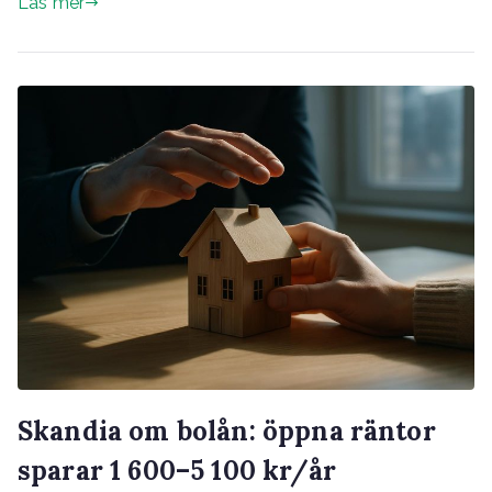
Läs mer
Skandia om bolån: öppna räntor
sparar 1 600–5 100 kr/år