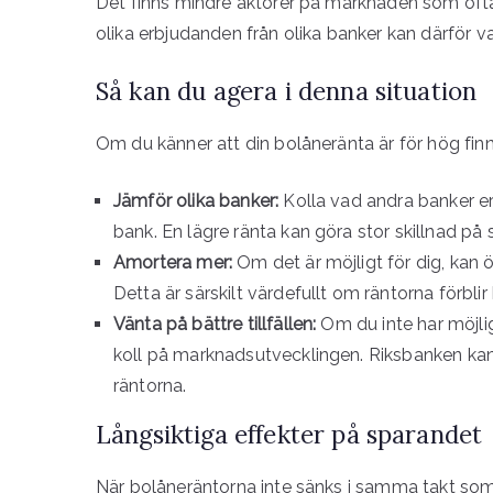
Det finns mindre aktörer på marknaden som ofta 
olika erbjudanden från olika banker kan därför va
Så kan du agera i denna situation
Om du känner att din bolåneränta är för hög finns
Jämför olika banker:
Kolla vad andra banker e
bank. En lägre ränta kan göra stor skillnad på s
Amortera mer:
Om det är möjligt för dig, kan 
Detta är särskilt värdefullt om räntorna förblir
Vänta på bättre tillfällen:
Om du inte har möjlig
koll på marknadsutvecklingen. Riksbanken kan
räntorna.
Långsiktiga effekter på sparandet
När bolåneräntorna inte sänks i samma takt som