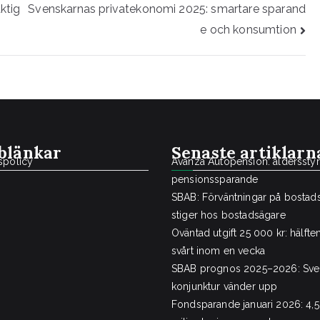
ktig
Svenskarnas privatekonomi 2025: smartare sparand
e och konsumtion
blänkar
Senaste artiklarn
tspolicy
Avanza Autopension: åldersstyr
pensionssparande
SBAB: Förväntningar på bostads
stiger hos bostadsägare
Oväntad utgift 25 000 kr: hälfte
svårt inom en vecka
SBAB prognos 2025–2026: Sve
konjunktur vänder upp
Fondsparande januari 2026: 4,5