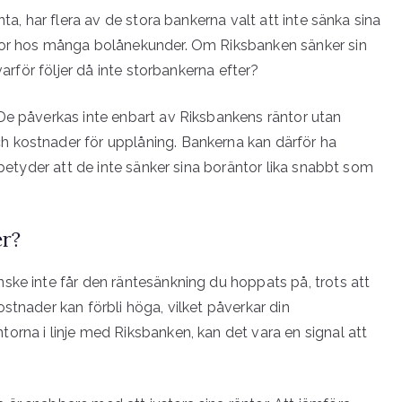
ta, har flera av de stora bankerna valt att inte sänka sina
ågor hos många bolånekunder. Om Riksbanken sänker sin
varför följer då inte storbankerna efter?
De påverkas inte enbart av Riksbankens räntor utan
 kostnader för upplåning. Bankerna kan därför ha
 betyder att de inte sänker sina boräntor lika snabbt som
er?
ske inte får den räntesänkning du hoppats på, trots att
stnader kan förbli höga, vilket påverkar din
orna i linje med Riksbanken, kan det vara en signal att