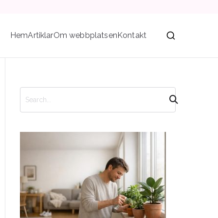
Hem
Artiklar
Om webbplatsen
Kontakt
S
ö
k