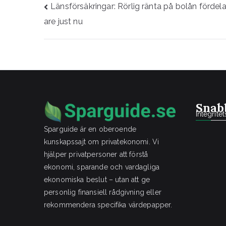
Inläggsnavigering
Länsförsäkringar: Rörlig ränta på bolån fördela
are just nu
Snab
Integrite
Sparguide är en oberoende
kunskapssajt om privatekonomi. Vi
hjälper privatpersoner att förstå
ekonomi, sparande och vardagliga
ekonomiska beslut – utan att ge
personlig finansiell rådgivning eller
rekommendera specifika värdepapper.