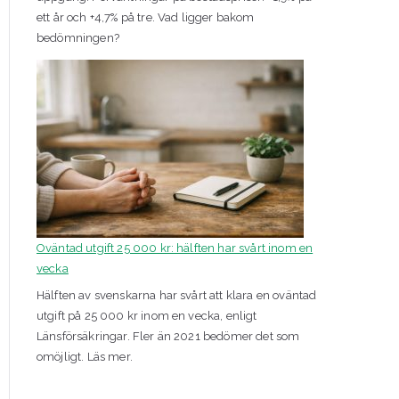
ett år och +4,7% på tre. Vad ligger bakom
bedömningen?
Oväntad utgift 25 000 kr: hälften har svårt inom en
vecka
Hälften av svenskarna har svårt att klara en oväntad
utgift på 25 000 kr inom en vecka, enligt
Länsförsäkringar. Fler än 2021 bedömer det som
omöjligt. Läs mer.