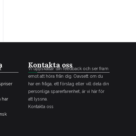
a
Kontakta oss
t
Vi uppskattar din feedback och ser fram
emot att höra från dig. Oavsett om du
priser
har en fråga, ett förslag eller vill dela din
personliga sparerfarenhet, är vi här för
n har
att lyssna.
Kontakta oss
nsk