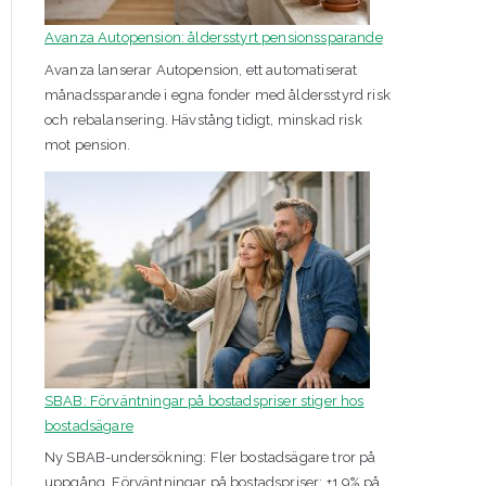
Avanza Autopension: åldersstyrt pensionssparande
Avanza lanserar Autopension, ett automatiserat
månadssparande i egna fonder med åldersstyrd risk
och rebalansering. Hävstång tidigt, minskad risk
mot pension.
SBAB: Förväntningar på bostadspriser stiger hos
bostadsägare
Ny SBAB-undersökning: Fler bostadsägare tror på
uppgång. Förväntningar på bostadspriser: +1,9% på