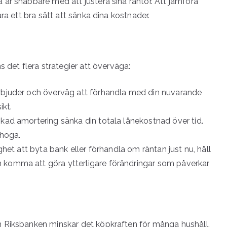
är snabbare med att justera sina räntor. Att jämföra
ra ett bra sätt att sänka dina kostnader.
 det flera strategier att överväga:
rbjuder och överväg att förhandla med din nuvarande
ikt.
ökad amortering sänka din totala lånekostnad över tid.
 höga.
het att byta bank eller förhandla om räntan just nu, håll
 komma att göra ytterligare förändringar som påverkar
 Riksbanken minskar det köpkraften för många hushåll.